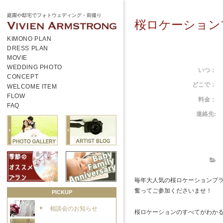
庭園や邸宅でフォトウェディング・前撮り
桜ロケーション
KIMONO PLAN
DRESS PLAN
MOVIE
WEDDING PHOTO
いつ：
CONCEPT
どこで：
WELCOME ITEM
FLOW
料金：
FAQ
連絡先:
毎年大人気の桜ロケーションプ
奮ってご参加くださいませ！
PICKUP
相談会のお知らせ
桜ロケーションのすべてがわか