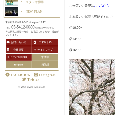
スタジオ撮影
ご来店のご希望は
こちらから
NEW PLAN
お衣装のご試着も可能ですので
東京都港区赤坂9-2-13 ninetytwo13 401
03-5412-0080
①10:00~
TEL.
AM10:00~PM6:00
※土日祝は撮影のため、お電話に出られない場合が
ございます。
②13:00~
お問い合わせ
ご来店予約
③16:00~
会社概要
サイトマップ
ビデオ通話相談
繁体字
English
簡体語
FACEBOOK
Instagram
Twitter
© 2015 Vivien Armstrong