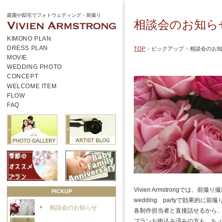
庭園や邸宅でフォトウェディング・前撮り
相談会のお知ら
KIMONO PLAN
DRESS PLAN
TOP
ピックアップ
相談会のお
MOVIE
WEDDING PHOTO
CONCEPT
WELCOME ITEM
FLOW
FAQ
Vivien Armstrongで
PICKUP
wedding partyで効果
相談会のお知らせ
各制作担当者と直接話せるから、
プランお申込み済みの方も、ちょっ