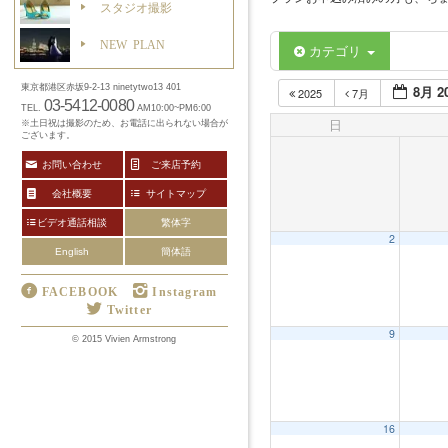
スタジオ撮影
NEW PLAN
カテゴリ
8月 2
東京都港区赤坂9-2-13 ninetytwo13 401
2025
7月
03-5412-0080
TEL.
AM10:00~PM6:00
日
※土日祝は撮影のため、お電話に出られない場合が
ございます。
お問い合わせ
ご来店予約
会社概要
サイトマップ
ビデオ通話相談
繁体字
2
English
簡体語
FACEBOOK
Instagram
Twitter
9
© 2015 Vivien Armstrong
16
12:00 AM