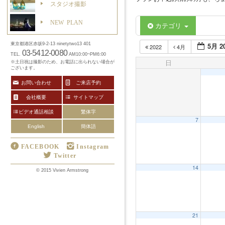
スタジオ撮影
NEW PLAN
カテゴリ
5月 2
東京都港区赤坂9-2-13 ninetytwo13 401
2022
4月
03-5412-0080
TEL.
AM10:00~PM6:00
日
※土日祝は撮影のため、お電話に出られない場合が
ございます。
お問い合わせ
ご来店予約
会社概要
サイトマップ
ビデオ通話相談
繁体字
7
English
簡体語
FACEBOOK
Instagram
Twitter
14
© 2015 Vivien Armstrong
21