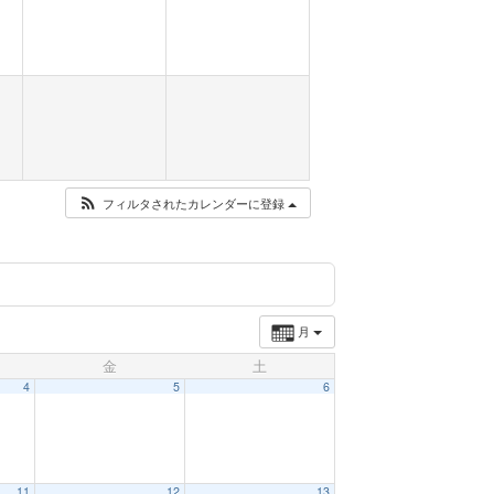
フィルタされたカレンダーに登録
月
金
土
4
5
6
11
12
13