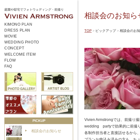
庭園や邸宅でフォトウェディング・前撮り
相談会のお知ら
KIMONO PLAN
DRESS PLAN
TOP
ピックアップ
相談会のお
MOVIE
WEDDING PHOTO
CONCEPT
WELCOME ITEM
FLOW
FAQ
Vivien Armstrongで
PICKUP
wedding partyで効果
相談会のお知らせ
各制作担当者と直接話せるから、
プランお申込み済みの方も、ちょっ