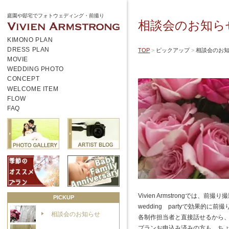
庭園や邸宅でフォトウェディング・前撮り
相談会のお知ら
KIMONO PLAN
DRESS PLAN
TOP
ピックアップ
相談会のお
MOVIE
WEDDING PHOTO
CONCEPT
WELCOME ITEM
FLOW
FAQ
Vivien Armstrongで
PICKUP
wedding partyで効果
相談会のお知らせ
各制作担当者と直接話せるから、
プランお申込み済みの方も、ちょっ