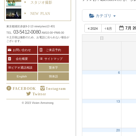
スタジオ撮影
NEW PLAN
カテゴリ
7月 2
東京都港区赤坂9-2-13 ninetytwo13 401
2024
6月
03-5412-0080
TEL.
AM10:00~PM6:00
日
※土日祝は撮影のため、お電話に出られない場合が
ございます。
お問い合わせ
ご来店予約
会社概要
サイトマップ
ビデオ通話相談
繁体字
6
English
簡体語
FACEBOOK
Instagram
Twitter
13
12:00 AM
© 2015 Vivien Armstrong
1:00 AM
20