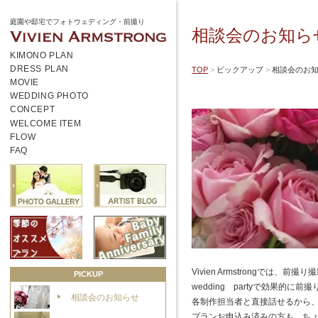
庭園や邸宅でフォトウェディング・前撮り
相談会のお知ら
KIMONO PLAN
DRESS PLAN
TOP
ピックアップ
相談会のお
MOVIE
WEDDING PHOTO
CONCEPT
WELCOME ITEM
FLOW
FAQ
Vivien Armstrongで
PICKUP
wedding partyで効果
相談会のお知らせ
各制作担当者と直接話せるから、
プランお申込み済みの方も、ちょっ