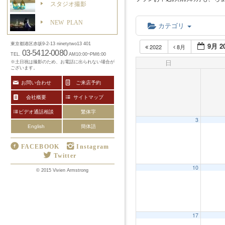
スタジオ撮影
NEW PLAN
カテゴリ
9月 2
東京都港区赤坂9-2-13 ninetytwo13 401
2022
8月
03-5412-0080
TEL.
AM10:00~PM6:00
日
※土日祝は撮影のため、お電話に出られない場合が
ございます。
お問い合わせ
ご来店予約
会社概要
サイトマップ
ビデオ通話相談
繁体字
3
English
簡体語
FACEBOOK
Instagram
Twitter
10
12:00 AM
© 2015 Vivien Armstrong
1:00 AM
17