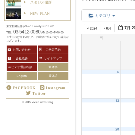
スタジオ撮影
NEW PLAN
カテゴリ
7月 2
東京都港区赤坂9-2-13 ninetytwo13 401
2024
6月
03-5412-0080
TEL.
AM10:00~PM6:00
日
※土日祝は撮影のため、お電話に出られない場合が
ございます。
お問い合わせ
ご来店予約
会社概要
サイトマップ
ビデオ通話相談
繁体字
6
English
簡体語
FACEBOOK
Instagram
Twitter
13
12:00 AM
© 2015 Vivien Armstrong
1:00 AM
20