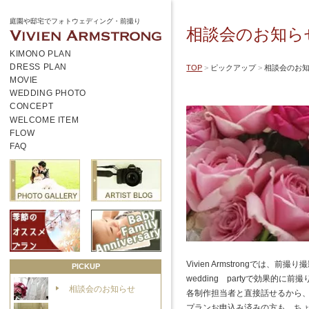
庭園や邸宅でフォトウェディング・前撮り
相談会のお知ら
KIMONO PLAN
DRESS PLAN
TOP
ピックアップ
相談会のお
MOVIE
WEDDING PHOTO
CONCEPT
WELCOME ITEM
FLOW
FAQ
Vivien Armstrongで
PICKUP
wedding partyで効果
相談会のお知らせ
各制作担当者と直接話せるから、
プランお申込み済みの方も、ちょっ