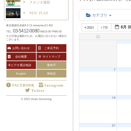
スタジオ撮影
NEW PLAN
カテゴリ
8月 2
東京都港区赤坂9-2-13 ninetytwo13 401
2021
7月
03-5412-0080
TEL.
AM10:00~PM6:00
日
※土日祝は撮影のため、お電話に出られない場合が
ございます。
お問い合わせ
ご来店予約
会社概要
サイトマップ
ビデオ通話相談
繁体字
7
English
簡体語
FACEBOOK
Instagram
Twitter
14
12:00 AM
© 2015 Vivien Armstrong
1:00 AM
21