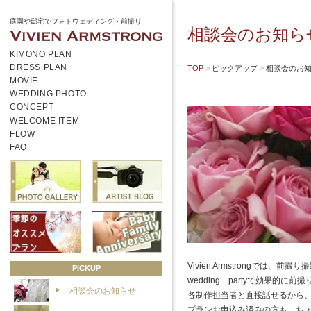
庭園や邸宅でフォトウェディング・前撮り
相談会のお知ら
KIMONO PLAN
DRESS PLAN
TOP
ピックアップ
相談会のお
MOVIE
WEDDING PHOTO
CONCEPT
WELCOME ITEM
FLOW
FAQ
Vivien Armstrongで
PICKUP
wedding partyで効果
相談会のお知らせ
各制作担当者と直接話せるから、
プランお申込み済みの方も、ちょっ