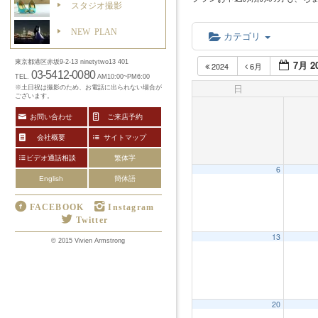
スタジオ撮影
NEW PLAN
カテゴリ
7月 2
東京都港区赤坂9-2-13 ninetytwo13 401
2024
6月
03-5412-0080
TEL.
AM10:00~PM6:00
日
※土日祝は撮影のため、お電話に出られない場合が
ございます。
お問い合わせ
ご来店予約
会社概要
サイトマップ
ビデオ通話相談
繁体字
6
English
簡体語
FACEBOOK
Instagram
Twitter
13
12:00 AM
© 2015 Vivien Armstrong
1:00 AM
20