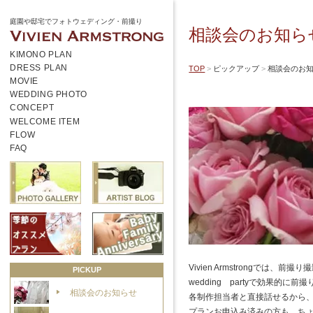
庭園や邸宅でフォトウェディング・前撮り
相談会のお知ら
KIMONO PLAN
DRESS PLAN
TOP
ピックアップ
相談会のお
MOVIE
WEDDING PHOTO
CONCEPT
WELCOME ITEM
FLOW
FAQ
Vivien Armstrongで
PICKUP
wedding partyで効果
相談会のお知らせ
各制作担当者と直接話せるから、
プランお申込み済みの方も、ちょっ