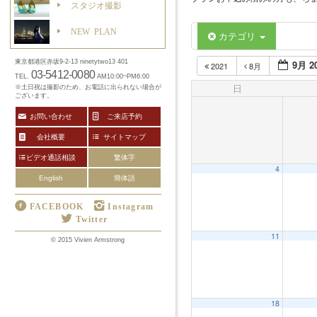
スタジオ撮影
NEW PLAN
カテゴリ
9月 2
東京都港区赤坂9-2-13 ninetytwo13 401
2021
8月
03-5412-0080
TEL.
AM10:00~PM6:00
日
※土日祝は撮影のため、お電話に出られない場合が
ございます。
お問い合わせ
ご来店予約
会社概要
サイトマップ
ビデオ通話相談
繁体字
4
English
簡体語
FACEBOOK
Instagram
Twitter
11
12:00 AM
© 2015 Vivien Armstrong
1:00 AM
18