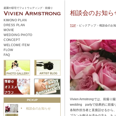
庭園や邸宅でフォトウェディング・前撮り
相談会のお知ら
KIMONO PLAN
DRESS PLAN
TOP
ピックアップ
相談会のお
MOVIE
WEDDING PHOTO
CONCEPT
WELCOME ITEM
FLOW
FAQ
Vivien Armstrongで
PICKUP
wedding partyで効果
相談会のお知らせ
各制作担当者と直接話せるから、
プランお申込み済みの方も、ちょっ