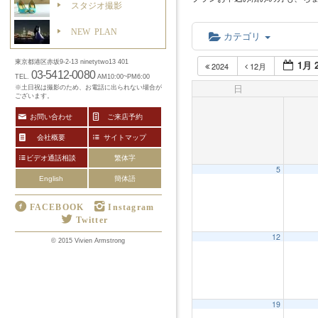
スタジオ撮影
NEW PLAN
カテゴリ
1月 
東京都港区赤坂9-2-13 ninetytwo13 401
2024
12月
03-5412-0080
TEL.
AM10:00~PM6:00
日
※土日祝は撮影のため、お電話に出られない場合が
ございます。
お問い合わせ
ご来店予約
会社概要
サイトマップ
ビデオ通話相談
繁体字
5
English
簡体語
FACEBOOK
Instagram
Twitter
12
12:00 AM
© 2015 Vivien Armstrong
1:00 AM
19