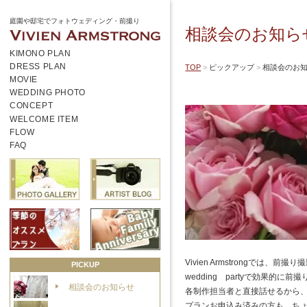
庭園や邸宅でフォトウェディング・前撮り
相談会のお知ら
KIMONO PLAN
DRESS PLAN
TOP
ピックアップ
相談会のお
MOVIE
WEDDING PHOTO
CONCEPT
WELCOME ITEM
FLOW
FAQ
Vivien Armstrongで
PICKUP
wedding partyで効果
相談会のお知らせ
各制作担当者と直接話せるから、
プランお申込み済みの方も、ちょっ