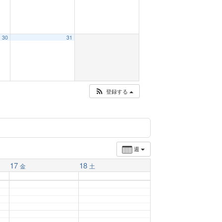
30
31
登録する
週
17
18
金
土